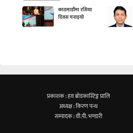
काठमाडौंमा रसिया
दिवस मनाइयो
प्रकाशक : हव ब्रोडकास्टिङ्ग प्रालि
अध्यक्ष : किरण पन्थ
सम्पादक : वी.पी. भण्डारी