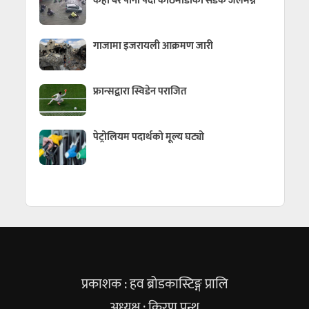
केही बेर पानी पर्दा काठमाडौँका सडक जलमग्न
गाजामा इजरायली आक्रमण जारी
फ्रान्सद्वारा स्विडेन पराजित
पेट्रोलियम पदार्थको मूल्य घट्यो
प्रकाशक : हव ब्रोडकास्टिङ्ग प्रालि
अध्यक्ष : किरण पन्थ