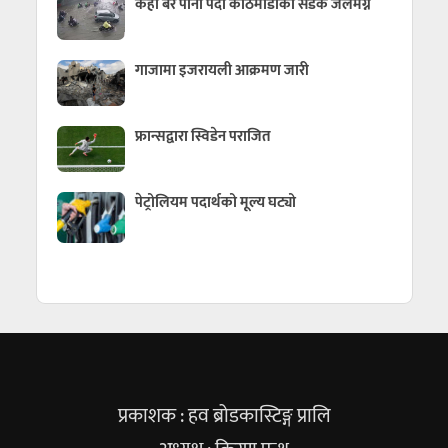
केही बेर पानी पर्दा काठमाडौँका सडक जलमग्न
गाजामा इजरायली आक्रमण जारी
फ्रान्सद्वारा स्विडेन पराजित
पेट्रोलियम पदार्थको मूल्य घट्यो
प्रकाशक : हव ब्रोडकास्टिङ्ग प्रालि