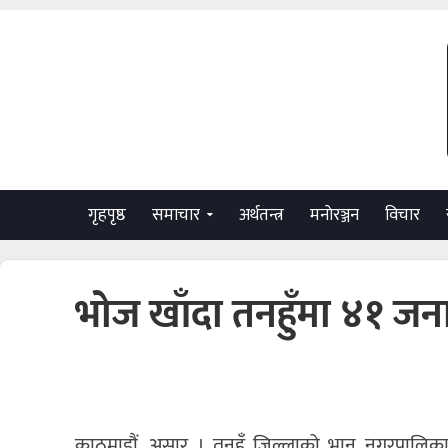
गृहपृष्ठ
समाचार
अर्थतन्त्र
मनाेरञ्जन
विचार
भोज खाँदा तनहुँमा ४१ जन
काठमाडौं, असार । तनहुँ जिल्लाको भानु नगरपालिका