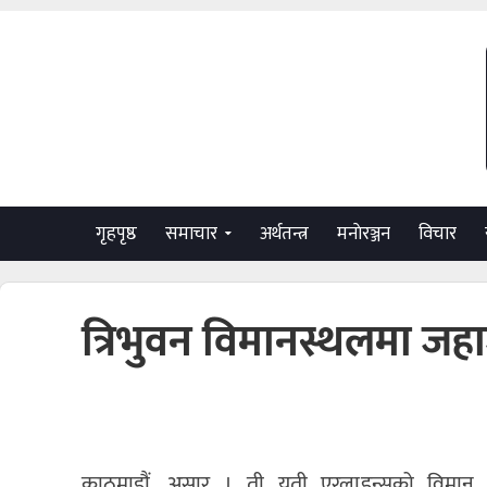
गृहपृष्ठ
समाचार
अर्थतन्त्र
मनाेरञ्जन
विचार
त्रिभुवन विमानस्थलमा जहा
काठमाडौं, असार । ती यती एरलाइन्सको विमान अवतर