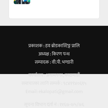
प्रकाशक : हव ब्रोडकास्टिङ्ग प्रालि
अध्यक्ष : किरण पन्थ
सम्पादक : वी.पी. भण्डारी
कार्यालय : अनामनगर, काठमाडौं
समाचारका लागि सम्पर्क : ९८४१९४०६९५
Email:
ekalopati@gmail.com
सूचना विभाग दर्ता नं : ११६७-७५/७६