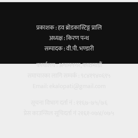
प्रकाशक : हव ब्रोडकास्टिङ्ग प्रालि
अध्यक्ष : किरण पन्थ
सम्पादक : वी.पी. भण्डारी
कार्यालय : अनामनगर, काठमाडौं
समाचारका लागि सम्पर्क : ९८४१९४०६९५
Email:
ekalopati@gmail.com
सूचना विभाग दर्ता नं : ११६७-७५/७६
प्रेस काउन्सिल सूचिदर्ता नं २१६१-०७४/०७५