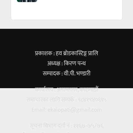
प्रकाशक : हव ब्रोडकास्टिङ्ग प्रालि
अध्यक्ष : किरण पन्थ
सम्पादक : वी.पी. भण्डारी
कार्यालय : अनामनगर, काठमाडौं
समाचारका लागि सम्पर्क : ९८४१९४०६९५
Email:
ekalopati@gmail.com
सूचना विभाग दर्ता नं : ११६७-७५/७६