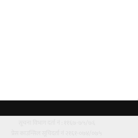
सूचना विभाग दर्ता नं : ११६७-७५/७६
प्रेस काउन्सिल सूचिदर्ता नं २१६१-०७४/०७५