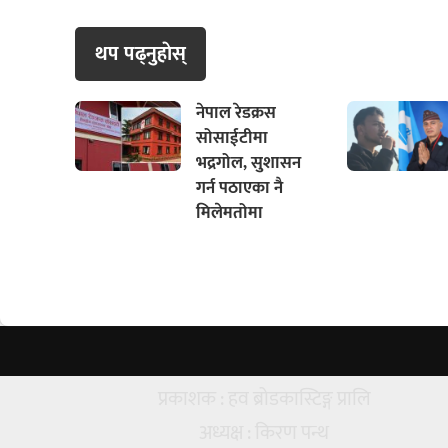
थप पढ्नुहाेस्
नेपाल रेडक्रस
सोसाईटीमा
भद्रगोल, सुशासन
गर्न पठाएका नै
मिलेमतोमा
प्रकाशक : हव ब्रोडकास्टिङ्ग प्रालि
अध्यक्ष : किरण पन्थ