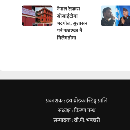
नेपाल रेडक्रस
सोसाईटीमा
भद्रगोल, सुशासन
गर्न पठाएका नै
मिलेमतोमा
प्रकाशक : हव ब्रोडकास्टिङ्ग प्रालि
अध्यक्ष : किरण पन्थ
सम्पादक : वी.पी. भण्डारी