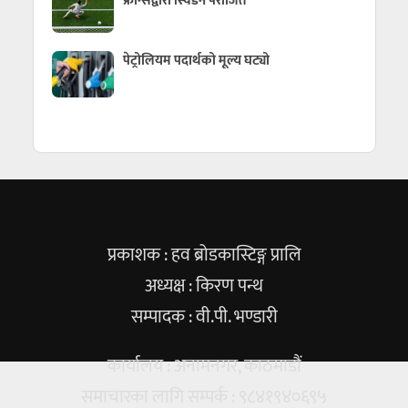
फ्रान्सद्वारा स्विडेन पराजित
पेट्रोलियम पदार्थको मूल्य घट्यो
प्रकाशक : हव ब्रोडकास्टिङ्ग प्रालि
अध्यक्ष : किरण पन्थ
सम्पादक : वी.पी. भण्डारी
कार्यालय : अनामनगर, काठमाडौं
समाचारका लागि सम्पर्क : ९८४१९४०६९५