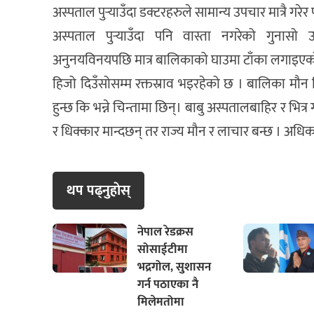
अस्पताल पुर्‍याउँदा डक्टरहरुले सामान्य उपचार मात्रै 
अस्पताल पुर्‍याउँदा पनि वास्ता नगरेको गुनास
अनुनयविनयपछि मात्र बालिकाको घाउमा टाँका लगाइए
हिजो दिउँसोसम्म रक्तस्राव भइरहेको छ । बालिका मौन
हुन्छ कि भन्ने चिन्तामा छिन्। बाबु अस्पतालबाहिर र भित्र
र धिक्कार मान्दछन् तर राज्य मौन र लाचार बन्छ । अध
थप पढ्नुहाेस्
नेपाल रेडक्रस
सोसाईटीमा
भद्रगोल, सुशासन
गर्न पठाएका नै
मिलेमतोमा