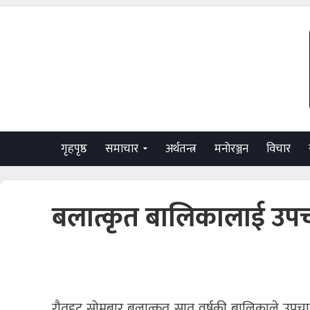
गृहपृष्ठ
समाचार
अर्थतन्त्र
मनाेरञ्जन
विचार
बलात्कृत बालिकालाई उपचा
रौतहट सोमबार बलात्कृत सात वर्षकी बालिकाले उपचार 