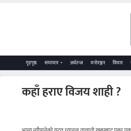
गृहपृष्ठ
समाचार
अर्थतन्त्र
मनाेरञ्जन
विचार
कहाँ हराए विजय शाही ?
भाग्य न्यौपानेको युटुव च्यानल तात्तातो खबरबाट एक