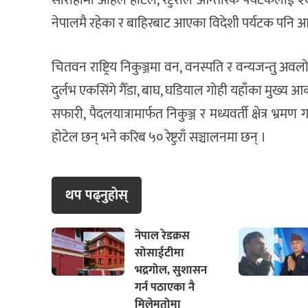
सौराहामा अहिले होटेल, रेष्टुराँले आन्तरिक पर्यटकलाई 
नेपालमै रहेका र बाहिरबाट आएका विदेशी पर्यटक पनि
चितवन राष्ट्रिय निकुञ्जमा वन, वनस्पति र वन्यजन्तु अ
दुर्लभ एकसिंगे गैँडा, बाघ, घडियाल गोही यहाँका मुख्य आकर
सफारी, पैदलयात्रामार्फत निकुञ्ज र मध्यवर्ती क्षेत्र भ्र
होटेल छन् भने करिब ५० रेष्टुराँ सञ्चालनमा छन् ।
थप पढ्नुहाेस्
नेपाल रेडक्रस
सोसाईटीमा
भद्रगोल, सुशासन
गर्न पठाएका नै
मिलेमतोमा