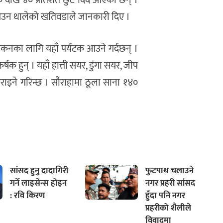
२० देखि ४० प्रतिशत छुट दिँदै आएका छन् ।
 आउन थालेको खतिवडाले जानकारी दिए ।
वलोकनका लागि यहाँ पर्यटक आउने गर्दछन् ।
्षक हुन् । यहाँ हात्ती सयर, डुंगा सयर, जीप
मण गराइने गरिन्छ । सौराहामा ठूला साना १४०
सांसद हुनु दादागिरी
फुटपाथ चलाउने
गर्ने लाइसेन्स होइन
नगर प्रहरी सांसद
: रवि किरण
हुँदा पनि नगर
प्रहरीको शैलीले
विवादमा