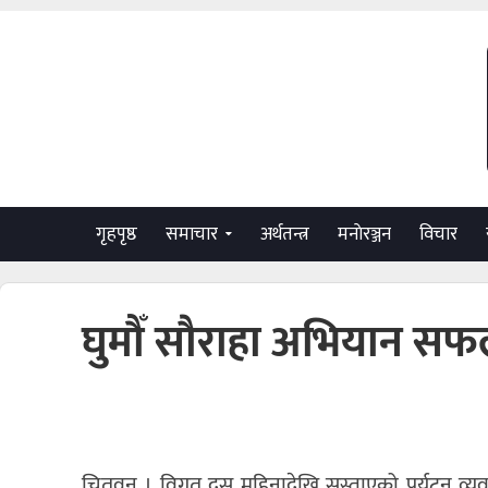
गृहपृष्ठ
समाचार
अर्थतन्त्र
मनाेरञ्जन
विचार
घुमौँ सौराहा अभियान सफल 
चितवन । विगत दस महिनादेखि सुस्ताएको पर्यटन व्यव