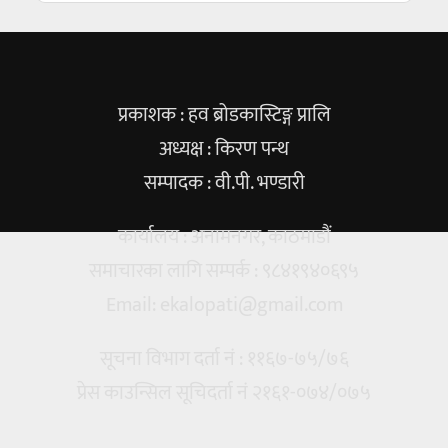
प्रकाशक : हव ब्रोडकास्टिङ्ग प्रालि
अध्यक्ष : किरण पन्थ
सम्पादक : वी.पी. भण्डारी
कार्यालय : अनामनगर, काठमाडौं
समाचारका लागि सम्पर्क : ९८४१९४०६९५
Email:
ekalopati@gmail.com
सूचना विभाग दर्ता नं : ११६७-७५/७६
प्रेस काउन्सिल सूचिदर्ता नं २१६१-०७४/०७५