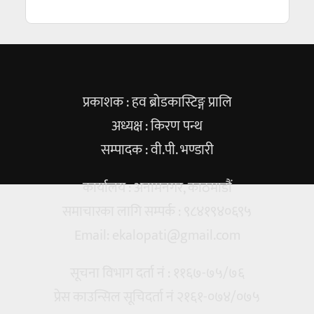
प्रकाशक : हव ब्रोडकास्टिङ्ग प्रालि
अध्यक्ष : किरण पन्थ
सम्पादक : वी.पी. भण्डारी
कार्यालय : अनामनगर, काठमाडौं
समाचारका लागि सम्पर्क : ९८४१९४०६९५
Email:
ekalopati@gmail.com
सूचना विभाग दर्ता नं : ११६७-७५/७६
प्रेस काउन्सिल सूचिदर्ता नं २१६१-०७४/०७५