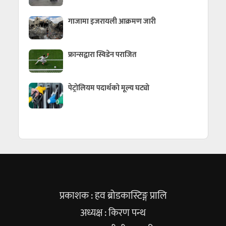
गाजामा इजरायली आक्रमण जारी
फ्रान्सद्वारा स्विडेन पराजित
पेट्रोलियम पदार्थको मूल्य घट्यो
प्रकाशक : हव ब्रोडकास्टिङ्ग प्रालि
अध्यक्ष : किरण पन्थ