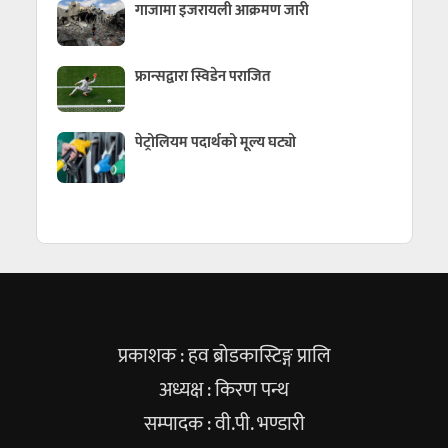
गाजामा इजरायली आक्रमण जारी
फ्रान्सद्वारा स्विडेन पराजित
पेट्रोलियम पदार्थको मूल्य घट्यो
प्रकाशक : हव ब्रोडकास्टिङ्ग प्रालि
अध्यक्ष : किरण पन्थ
सम्पादक : वी.पी. भण्डारी