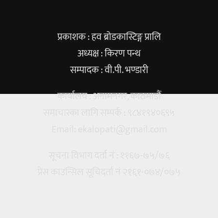
प्रकाशक : हव ब्रोडकास्टिङ्ग प्रालि
अध्यक्ष : किरण पन्थ
सम्पादक : वी.पी. भण्डारी
कार्यालय : अनामनगर, काठमाडौं
समाचारका लागि सम्पर्क : ९८४१९४०६९५
Email:
ekalopati@gmail.com
सूचना विभाग दर्ता नं : ११६७-७५/७६
प्रेस काउन्सिल सूचिदर्ता नं २१६१-०७४/०७५