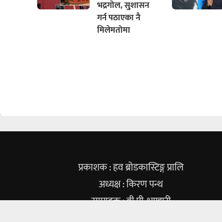
भद्रगोल, सुशासन
गर्न पठाएका नै
मिलेमतोमा
प्रकाशक : हव ब्रोडकास्टिङ्ग प्रालि
अध्यक्ष : किरण पन्थ
सम्पादक : वी.पी. भण्डारी