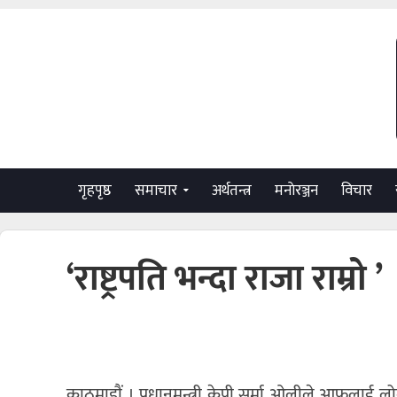
गृहपृष्ठ
समाचार
अर्थतन्त्र
मनाेरञ्जन
विचार
‘राष्ट्रपति भन्दा राजा राम्रो ’
काठमाडाैं । प्रधानमन्त्री केपी सर्मा ओलीले आफूलाई लोकतन