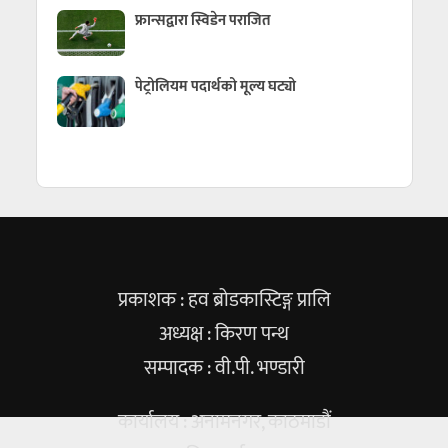
फ्रान्सद्वारा स्विडेन पराजित
पेट्रोलियम पदार्थको मूल्य घट्यो
प्रकाशक : हव ब्रोडकास्टिङ्ग प्रालि
अध्यक्ष : किरण पन्थ
सम्पादक : वी.पी. भण्डारी
कार्यालय : अनामनगर, काठमाडौं