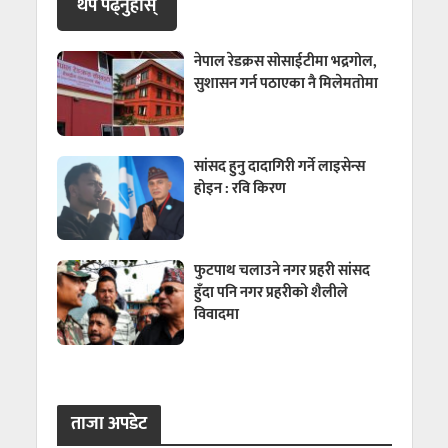
थप पढ्नुहाेस्
नेपाल रेडक्रस सोसाईटीमा भद्रगोल,
सुशासन गर्न पठाएका नै मिलेमतोमा
सांसद हुनु दादागिरी गर्ने लाइसेन्स
होइन : रवि किरण
फुटपाथ चलाउने नगर प्रहरी सांसद
हुँदा पनि नगर प्रहरीको शैलीले
विवादमा
ताजा अपडेट