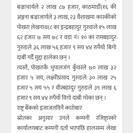
बज्राचार्यले २ लाख ८७ हजार, काठमाडौं(१६ की
अञ्जना बज्राजार्यले ३ लाख, २३ वैशाखमा कास्कीको
पोखरा लेखनाथ(८ का इन्द्रबहादुर गुरुङले १५ लाख
६२ हजार ७ सय ७८ र वडा नं। १० का रामबहादुर
गुरुङले ३६ लाख ५६ हजार ९ सय ४४ रुपैयाँ बिगो
दाबी गर्दै मुद्दा हालेका छन् ।
त्यस्तै, पोखराकै भुपालजंग कुँवरले ७० लाख ३२
हजार ५ सय, लक्ष्मीप्रसाद गुरुङले ३० लाख २५
हजार ५ सय ५५ र वीरबहादुर गुरुङले ३९ लाख ६
हजार ९ सय ४४ रुपैयाँ विगो दाबी गरेका छन् ।
राष्ट्र बैंकको इजाजतविनै कारोबार
स्रोतका अनुसार उनले कम्पनी रजिष्ट्रारको
कार्यालयबाट कम्पनी दर्ता भएपछि हालसम्म लेखा