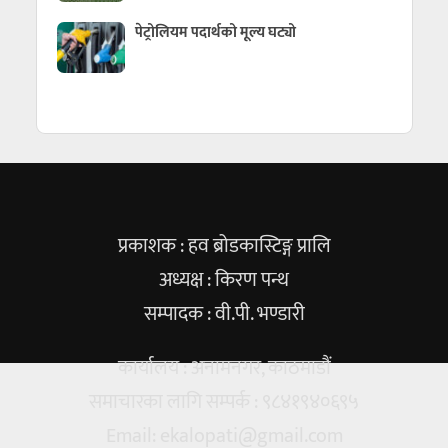
पेट्रोलियम पदार्थको मूल्य घट्यो
प्रकाशक : हव ब्रोडकास्टिङ्ग प्रालि
अध्यक्ष : किरण पन्थ
सम्पादक : वी.पी. भण्डारी
कार्यालय : अनामनगर, काठमाडौं
समाचारका लागि सम्पर्क : ९८४१९४०६९५
Email:
ekalopati@gmail.com