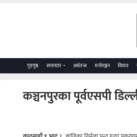
गृहपृष्ठ
समाचार
अर्थतन्त्र
मनाेरञ्जन
विचार
कञ्चनपुरका पूर्वएसपी डिल्
काठमाडौं,९ भाद्र ।
बालिका निर्मला पन्त हत्या प्रकरण