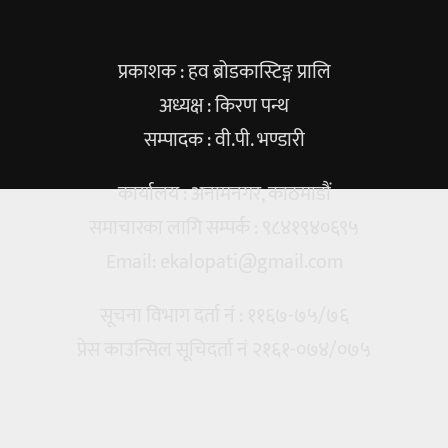
प्रकाशक : हव ब्रोडकास्टिङ्ग प्रालि
अध्यक्ष : किरण पन्थ
सम्पादक : वी.पी. भण्डारी
कार्यालय : अनामनगर, काठमाडौं
समाचारका लागि सम्पर्क : ९८४१९४०६९५
Email:
ekalopati@gmail.com
सूचना विभाग दर्ता नं : ११६७-७५/७६
प्रेस काउन्सिल सूचिदर्ता नं २१६१-०७४/०७५