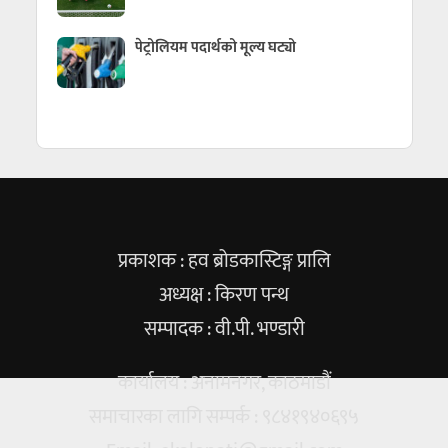
पेट्रोलियम पदार्थको मूल्य घट्यो
प्रकाशक : हव ब्रोडकास्टिङ्ग प्रालि
अध्यक्ष : किरण पन्थ
सम्पादक : वी.पी. भण्डारी
कार्यालय : अनामनगर, काठमाडौं
समाचारका लागि सम्पर्क : ९८४१९४०६९५