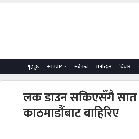
गृहपृष्ठ
समाचार
अर्थतन्त्र
मनाेरञ्जन
विचार
लक डाउन सकिएसँगै सात 
काठमाडौँबाट बाहिरिए