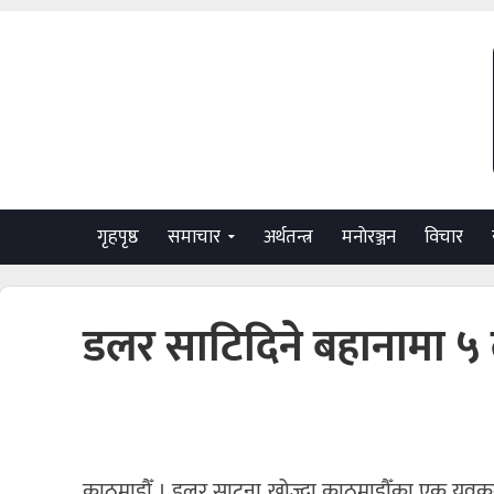
गृहपृष्ठ
समाचार
अर्थतन्त्र
मनाेरञ्जन
विचार
डलर साटिदिने बहानामा ५ 
काठमाडौँ । डलर साट्ना खोज्दा काठमाडौँका एक युवक