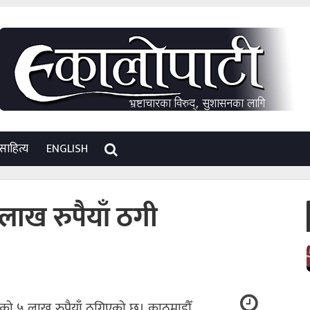
साहित्य
ENGLISH
लाख रुपैयाँ ठगी
को ५ लाख रुपैयाँ ठगिएको छ। काठमाडौँ