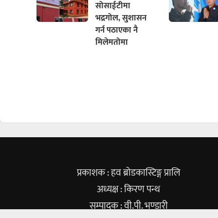
सोसाईटीमा
भद्रगोल, सुशासन
गर्न पठाएका नै
मिलेमतोमा
प्रकाशक : हव ब्रोडकास्टिङ्ग प्रालि
अध्यक्ष : किरण पन्थ
सम्पादक : वी.पी. भण्डारी