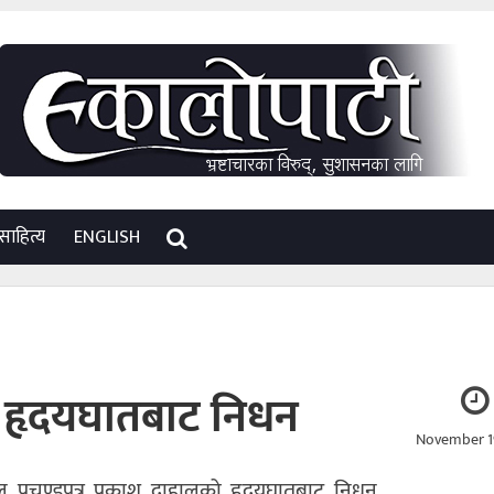
साहित्य
ENGLISH
लको हृदयघातबाट निधन
November 19
ल प्रचण्डपुत्र प्रकाश दाहालको हृदयघातबाट निधन