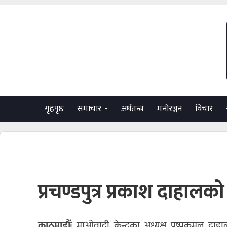
गृहपृष्ठ
समाचार
अर्थतन्त्र
मनाेरञ्जन
विचार
प्रचण्डपुत्र प्रकाश दाहा
काठमाडौँः
माओवादी केन्द्रका अध्यक्ष पुष्पकमल दाहा