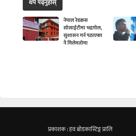
थप पढ्नुहाेस्
नेपाल रेडक्रस
सोसाईटीमा भद्रगोल,
सुशासन गर्न पठाएका
नै मिलेमतोमा
प्रकाशक : हव ब्रोडकास्टिङ्ग प्रालि