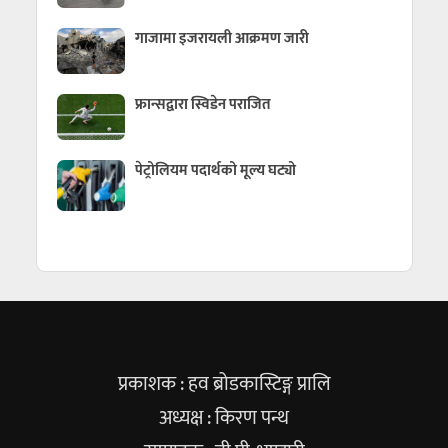
गाजामा इजरायली आक्रमण जारी
फ्रान्सद्वारा स्विडेन पराजित
पेट्रोलियम पदार्थको मूल्य घट्यो
प्रकाशक : हव ब्रोडकास्टिङ्ग प्रालि
अध्यक्ष : किरण पन्थ