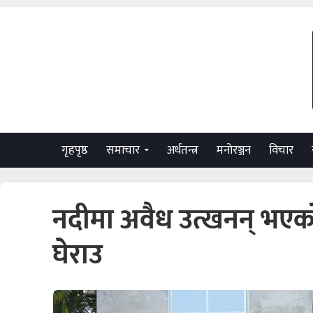
गृहपृष्ठ
समाचार
अर्थतन्त्र
मनाेरञ्जन
विचार
नदीमा अवैध उत्खनन् भएको
घेराउ