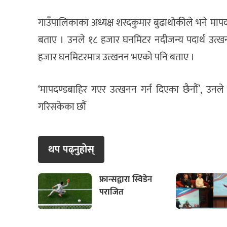
गाउँपालिकाका अध्यक्ष शरदकुमार बुढाथोकीले भने मापदण
बताए । उनले १८ हजार घनमिटर नदीजन्य पदार्थ उत्ख
हजार घनमिटरमात्र उत्खनन भएको पनि बताए ।
‘मापदण्डबाहिर गएर उत्खनन गर्न दिएका छैनौं’, उनले
गरिसकेका छौं
थप पढ्नुहाेस्
फ्रान्सद्वारा स्विडेन
पराजित