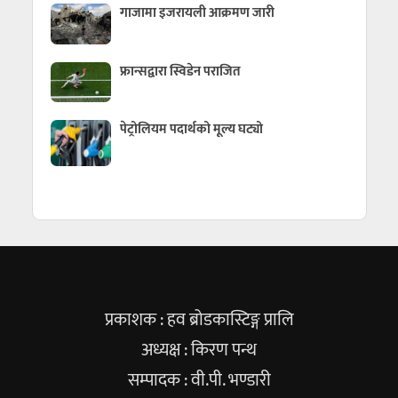
गाजामा इजरायली आक्रमण जारी
फ्रान्सद्वारा स्विडेन पराजित
पेट्रोलियम पदार्थको मूल्य घट्यो
प्रकाशक : हव ब्रोडकास्टिङ्ग प्रालि
अध्यक्ष : किरण पन्थ
सम्पादक : वी.पी. भण्डारी