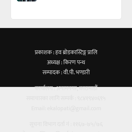
प्रकाशक : हव ब्रोडकास्टिङ्ग प्रालि
अध्यक्ष : किरण पन्थ
सम्पादक : वी.पी. भण्डारी
कार्यालय : अनामनगर, काठमाडौं
समाचारका लागि सम्पर्क : ९८४१९४०६९५
Email:
ekalopati@gmail.com
सूचना विभाग दर्ता नं : ११६७-७५/७६