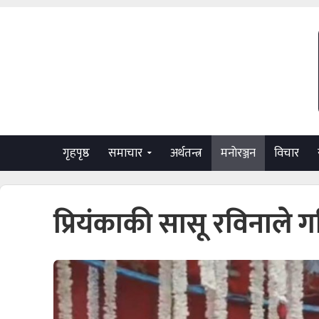
गृहपृष्ठ
समाचार
अर्थतन्त्र
मनाेरञ्जन
विचार
प्रियंकाकी सासू रविनाले ग