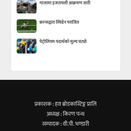
गाजामा इजरायली आक्रमण जारी
फ्रान्सद्वारा स्विडेन पराजित
पेट्रोलियम पदार्थको मूल्य घट्यो
प्रकाशक : हव ब्रोडकास्टिङ्ग प्रालि
अध्यक्ष : किरण पन्थ
सम्पादक : वी.पी. भण्डारी