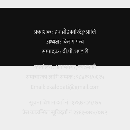
प्रकाशक : हव ब्रोडकास्टिङ्ग प्रालि
अध्यक्ष : किरण पन्थ
सम्पादक : वी.पी. भण्डारी
कार्यालय : अनामनगर, काठमाडौं
समाचारका लागि सम्पर्क : ९८४१९४०६९५
Email:
ekalopati@gmail.com
सूचना विभाग दर्ता नं : ११६७-७५/७६
प्रेस काउन्सिल सूचिदर्ता नं २१६१-०७४/०७५