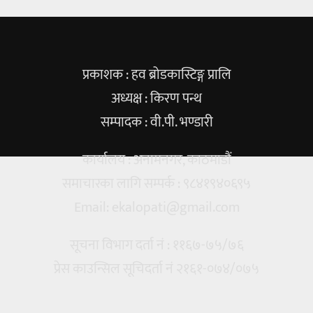
प्रकाशक : हव ब्रोडकास्टिङ्ग प्रालि
अध्यक्ष : किरण पन्थ
सम्पादक : वी.पी. भण्डारी
कार्यालय : अनामनगर, काठमाडौं
समाचारका लागि सम्पर्क : ९८४१९४०६९५
Email:
ekalopati@gmail.com
सूचना विभाग दर्ता नं : ११६७-७५/७६
प्रेस काउन्सिल सूचिदर्ता नं २१६१-०७४/०७५