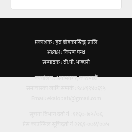
प्रकाशक : हव ब्रोडकास्टिङ्ग प्रालि
अध्यक्ष : किरण पन्थ
सम्पादक : वी.पी. भण्डारी
कार्यालय : अनामनगर, काठमाडौं
समाचारका लागि सम्पर्क : ९८४१९४०६९५
Email:
ekalopati@gmail.com
सूचना विभाग दर्ता नं : ११६७-७५/७६
प्रेस काउन्सिल सूचिदर्ता नं २१६१-०७४/०७५