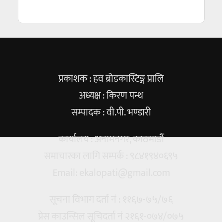
प्रकाशक : हव ब्रोडकास्टिङ्ग प्रालि
अध्यक्ष : किरण पन्थ
सम्पादक : वी.पी. भण्डारी
कार्यालय : अनामनगर, काठमाडौं
समाचारका लागि सम्पर्क : ९८४१९४०६९५
Email:
ekalopati@gmail.com
सूचना विभाग दर्ता नं : ११६७-७५/७६
प्रेस काउन्सिल सूचिदर्ता नं २१६१-०७४/०७५