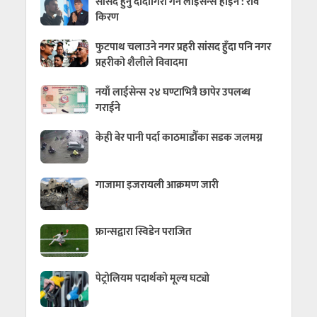
सांसद हुनु दादागिरी गर्ने लाइसेन्स होइन : रवि
किरण
फुटपाथ चलाउने नगर प्रहरी सांसद हुँदा पनि नगर
प्रहरीको शैलीले विवादमा
नयाँ लाईसेन्स २४ घण्टाभित्रै छापेर उपलब्ध
गराईने
केही बेर पानी पर्दा काठमाडौँका सडक जलमग्न
गाजामा इजरायली आक्रमण जारी
फ्रान्सद्वारा स्विडेन पराजित
पेट्रोलियम पदार्थको मूल्य घट्यो