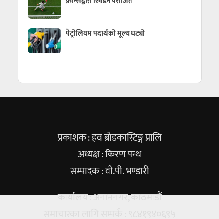
फ्रान्सद्वारा स्विडेन पराजित
पेट्रोलियम पदार्थको मूल्य घट्यो
प्रकाशक : हव ब्रोडकास्टिङ्ग प्रालि
अध्यक्ष : किरण पन्थ
सम्पादक : वी.पी. भण्डारी
कार्यालय : अनामनगर, काठमाडौं
समाचारका लागि सम्पर्क : ९८४१९४०६९५