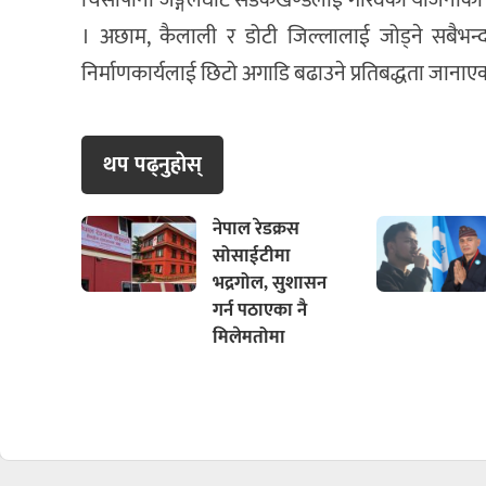
चिसापानी जङ्गलघाट सडकखण्डलाई गौरवको योजनाका रू
। अछाम, कैलाली र डोटी जिल्लालाई जोड्ने सबैभन्
निर्माणकार्यलाई छिटो अगाडि बढाउने प्रतिबद्धता जानाए
थप पढ्नुहाेस्
नेपाल रेडक्रस
सोसाईटीमा
भद्रगोल, सुशासन
गर्न पठाएका नै
मिलेमतोमा