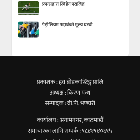
फ्रान्सद्वारा स्विडेन पराजित
पेट्रोलियम पदार्थको मूल्य घट्यो
प्रकाशक : हव ब्रोडकास्टिङ्ग प्रालि
अध्यक्ष : किरण पन्थ
सम्पादक : वी.पी. भण्डारी
कार्यालय : अनामनगर, काठमाडौं
समाचारका लागि सम्पर्क : ९८४१९४०६९५