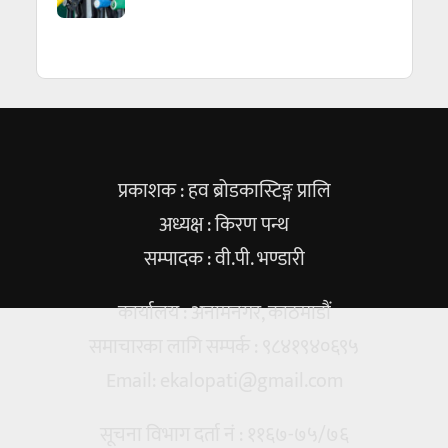
प्रकाशक : हव ब्रोडकास्टिङ्ग प्रालि
अध्यक्ष : किरण पन्थ
सम्पादक : वी.पी. भण्डारी
कार्यालय : अनामनगर, काठमाडौं
समाचारका लागि सम्पर्क : ९८४१९४०६९५
Email:
ekalopati@gmail.com
सूचना विभाग दर्ता नं : ११६७-७५/७६