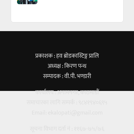
प्रकाशक : हव ब्रोडकास्टिङ्ग प्रालि
अध्यक्ष : किरण पन्थ
सम्पादक : वी.पी. भण्डारी
कार्यालय : अनामनगर, काठमाडौं
समाचारका लागि सम्पर्क : ९८४१९४०६९५
Email:
ekalopati@gmail.com
सूचना विभाग दर्ता नं : ११६७-७५/७६