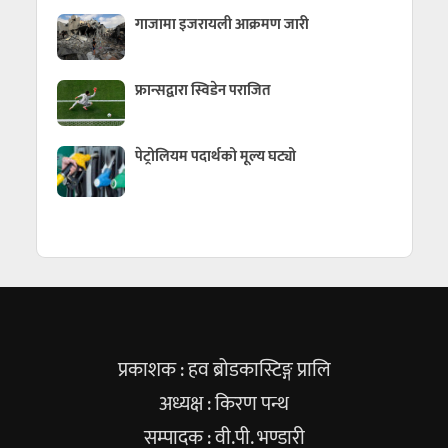
गाजामा इजरायली आक्रमण जारी
फ्रान्सद्वारा स्विडेन पराजित
पेट्रोलियम पदार्थको मूल्य घट्यो
प्रकाशक : हव ब्रोडकास्टिङ्ग प्रालि
अध्यक्ष : किरण पन्थ
सम्पादक : वी.पी. भण्डारी