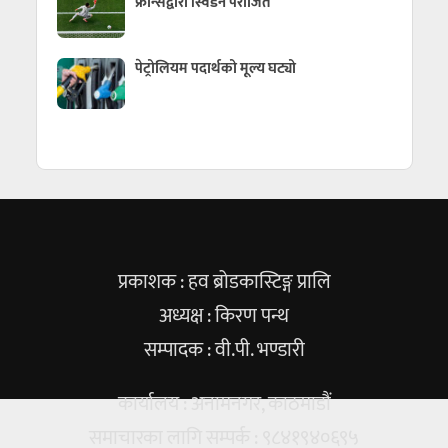
फ्रान्सद्वारा स्विडेन पराजित
पेट्रोलियम पदार्थको मूल्य घट्यो
प्रकाशक : हव ब्रोडकास्टिङ्ग प्रालि
अध्यक्ष : किरण पन्थ
सम्पादक : वी.पी. भण्डारी
कार्यालय : अनामनगर, काठमाडौं
समाचारका लागि सम्पर्क : ९८४१९४०६९५