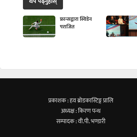
थप पढ्नुहाेस्
फ्रान्सद्वारा स्विडेन
पराजित
प्रकाशक : हव ब्रोडकास्टिङ्ग प्रालि
अध्यक्ष : किरण पन्थ
सम्पादक : वी.पी. भण्डारी