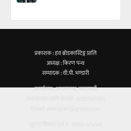
प्रकाशक : हव ब्रोडकास्टिङ्ग प्रालि
अध्यक्ष : किरण पन्थ
सम्पादक : वी.पी. भण्डारी
कार्यालय : अनामनगर, काठमाडौं
समाचारका लागि सम्पर्क : ९८४१९४०६९५
Email:
ekalopati@gmail.com
सूचना विभाग दर्ता नं : ११६७-७५/७६