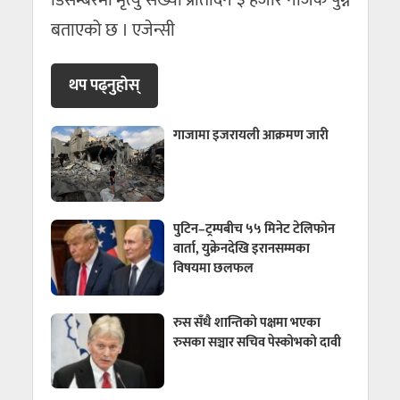
डिसेम्बरमा मृत्यु संख्या प्रतिदिन ३ हजार नजिक पुग्ने
बताएको छ । एजेन्सी
थप पढ्नुहाेस्
गाजामा इजरायली आक्रमण जारी
पुटिन–ट्रम्पबीच ५५ मिनेट टेलिफोन
वार्ता, युक्रेनदेखि इरानसम्मका
विषयमा छलफल
रुस सँधै शान्तिको पक्षमा भएका
रुसका सञ्चार सचिव पेस्कोभको दावी