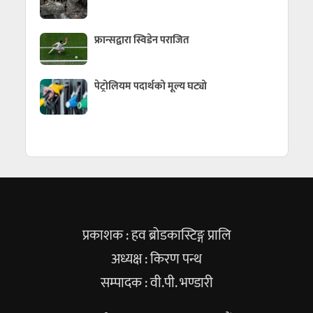
फ्रान्सद्वारा स्विडेन पराजित
पेट्रोलियम पदार्थको मूल्य घट्यो
प्रकाशक : हव ब्रोडकास्टिङ्ग प्रालि
अध्यक्ष : किरण पन्थ
सम्पादक : वी.पी. भण्डारी