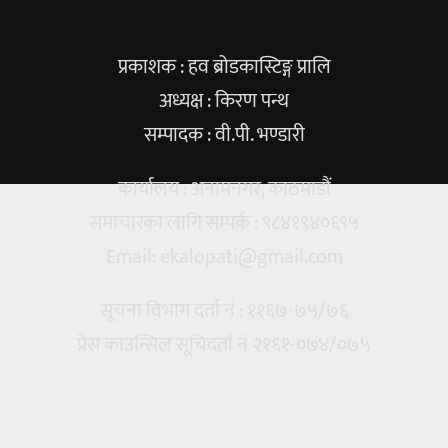
प्रकाशक : हव ब्रोडकास्टिङ्ग प्रालि
अध्यक्ष : किरण पन्थ
सम्पादक : वी.पी. भण्डारी
कार्यालय : अनामनगर, काठमाडौं
समाचारका लागि सम्पर्क : ९८४१९४०६९५
Email:
ekalopati@gmail.com
सूचना विभाग दर्ता नं : ११६७-७५/७६
प्रेस काउन्सिल सूचिदर्ता नं २१६१-०७४/०७५