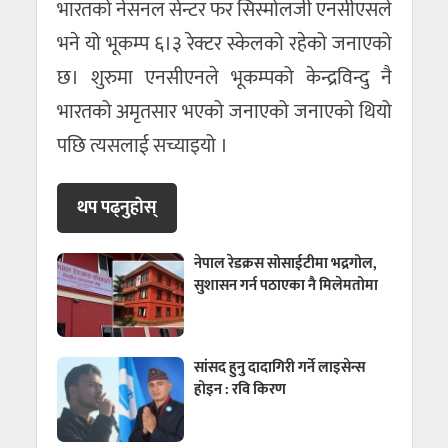
भारतको नेसनल सेन्टर फर सिस्मोलजी एनसीएसले
भने यो भूकम्प ६।३ रेक्टर स्केलको रहेको जनाएको
छ। शुरुमा एनसीएनले भूकम्पको केन्द्रविन्दु नै
भारतको अमृतसार भएको जनाएको जनाएको थियो
पछि त्यसलाई सच्याइयो ।
थप पढ्नुहाेस्
नेपाल रेडक्रस सोसाईटीमा भद्रगोल,
सुशासन गर्न पठाएका नै मिलेमतोमा
सांसद हुनु दादागिरी गर्ने लाइसेन्स
होइन : रवि किरण